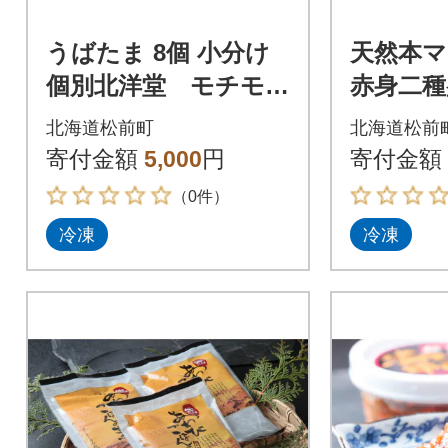
うばたま 8個 小分け
天然本マ
個別北洋堂 モチモチ
赤身二種
食感 MATH003
北海道松前町
北海道松前
寄付金額
5,000
円
寄付金額
（0件）
冷凍
冷凍