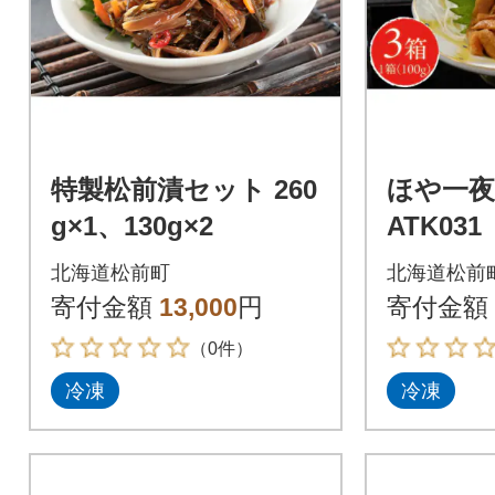
特製松前漬セット 260
ほや一夜漬
g×1、130g×2
ATK031
北海道松前町
北海道松前
寄付金額
13,000
円
寄付金額
（0件）
冷凍
冷凍