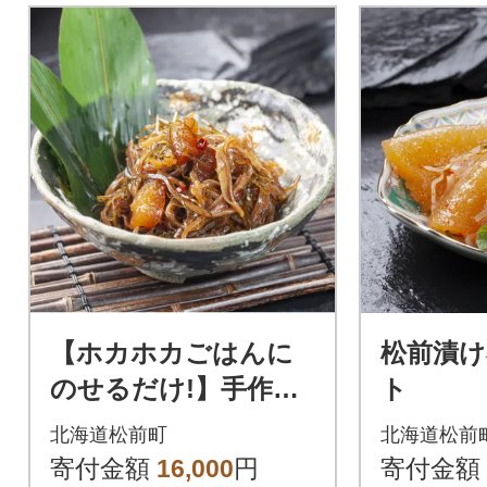
【ホカホカごはんに
松前漬け
のせるだけ!】手作り
ト
松前漬150g×4箱
北海道松前町
北海道松前
寄付金額
16,000
円
寄付金額