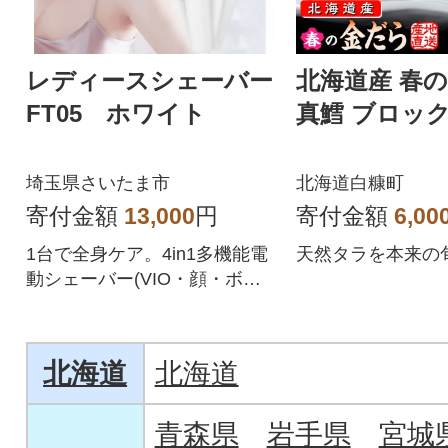
レディースシェーバー
北海道産 春
FT05 ホワイト
真鱈 ブロック 
埼玉県さいたま市
北海道白糠町
寄付金額
13,000
円
寄付金額
6,00
1台で全身ケア。4in1多機能電
天然タラを本来の旬
動シェーバー(VIO・顔・ボデ
ィ・眉対応)
北海道
北海道
青森県
岩手県
宮城