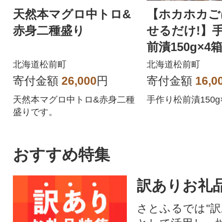
天然本マグロ中トロ&
【ホカホカご
赤身二種盛り
せるだけ!】
前漬150g×4
北海道松前町
北海道松前町
寄付金額
26,000
円
寄付金額
16,0
天然本マグロ中トロ&赤身二種
手作り松前漬150g
盛りです。
おすすめ特集
訳ありお礼
さとふるでは"訳