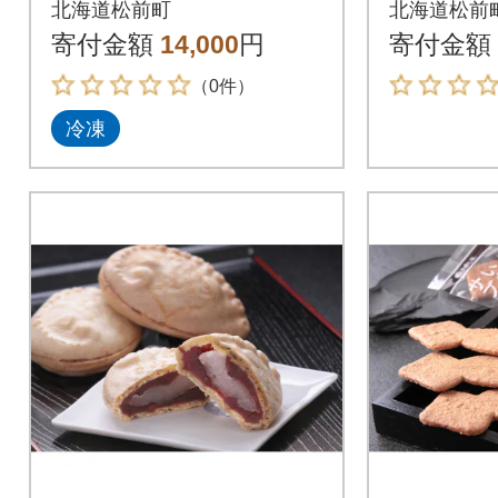
北海道松前町
北海道松前
みそのセット
寄付金額
14,000
円
寄付金額
（0件）
冷凍