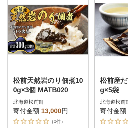
松前天然岩のり佃煮10
松前産だ
0g×3個 MATB020
g×5袋
北海道松前町
北海道松前
寄付金額
13,000
円
寄付金額
（0件）