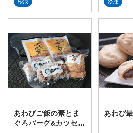
冷凍
冷凍
あわびご飯の素とま
あわび最
ぐろバーグ&カツセッ
ト、新商品=にんにく