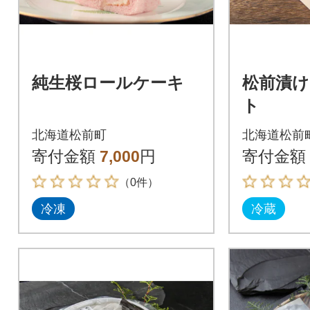
純生桜ロールケーキ
松前漬
ト
北海道松前町
北海道松前
寄付金額
7,000
円
寄付金額
（0件）
冷凍
冷蔵