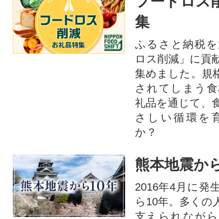
フードロス
集
ふるさと納税を
ロス削減」に貢
集めました。規
されてしまう食
礼品を通じて、
さしい循環を
か？​
熊本地震から
2016年4月に
ら10年。多くの
支えられながら