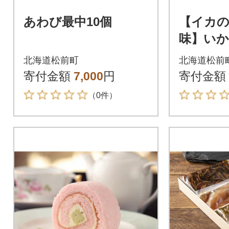
あわび最中10個
【イカ
味】いか
枚
北海道松前町
北海道松前
寄付金額
7,000
円
寄付金額
（0件）