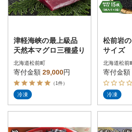
津軽海峡の最上級品
松前岩の
天然本マグロ三種盛り
サイズ 
3袋 計1
北海道松前町
北海道松前
2
寄付金額
29,000
円
寄付金額
（1件）
冷凍
冷凍