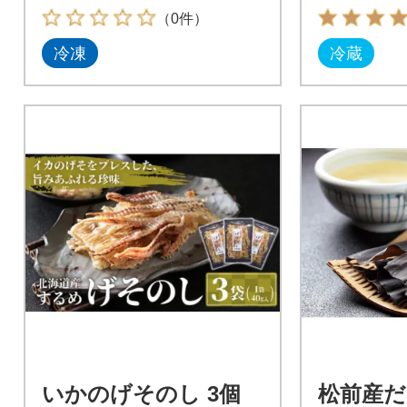
（0件）
冷凍
冷蔵
いかのげそのし 3個
松前産だ