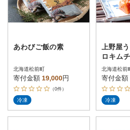
あわびご飯の素
上野屋
ロキムチ2
北海道松前町
北海道松前
寄付金額
19,000
円
寄付金額
（0件）
冷凍
冷凍