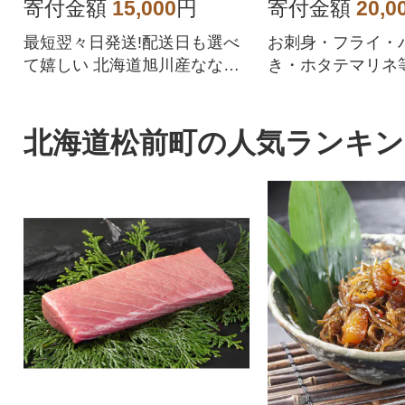
57
寄付金額
15,000
円
寄付金額
20,0
最短翌々日発送!配送日も選べ
お刺身・フライ・
て嬉しい 北海道旭川産ななつ
き・ホタテマリネ
ぼしをぜひご賞味ください
な料理に使用出来
ーツク産のホタテ
年貝)を放流してか
北海道松前町の人気ランキン
や水温の低い荒波
く育つ為、養殖と
く違い旨味が凝縮
食感も良いと言わ
す。食べ応え抜群
ドドーンとたっぷり
市よりお届け。パ
チャック付きで保
す!