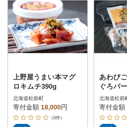
上野屋うまい本マグ
あわび
ロキムチ390g
ぐろバー
ト
北海道松前町
北海道松前
寄付金額
18,000
円
寄付金額
（0件）