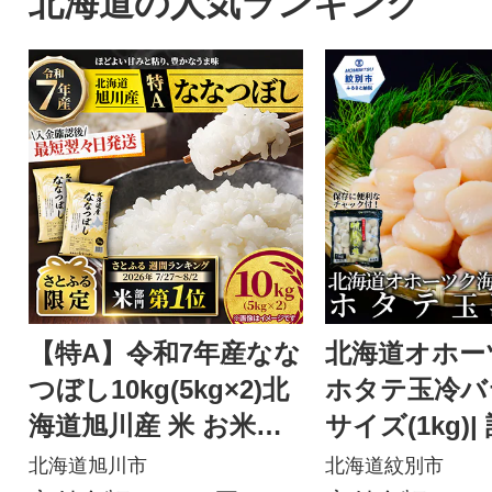
北海道の人気ランキング
【特A】令和7年産なな
北海道オホー
つぼし10kg(5kg×2)北
ホタテ玉冷バ
海道旭川産 米 お米
サイズ(1kg)|
【さとふる限定】_059
サイズ不揃い
北海道旭川市
北海道紋別市