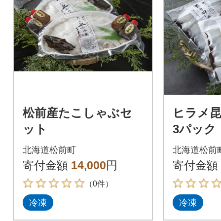
松前産たこしゃぶセ
ヒラメ昆
ット
3パック
北海道松前町
北海道松前
寄付金額
14,000
円
寄付金額
（0件）
冷凍
冷凍