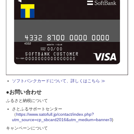
ソフトバンクカードについて、詳しくはこちら ≫
●お問い合わせ
ふるさと納税について
さとふるサポートセンター
（
https://www.satofull.jp/contact/index.php?
utm_source=cp_sbcard2016&utm_medium=banner3
)
キャンペーンについて